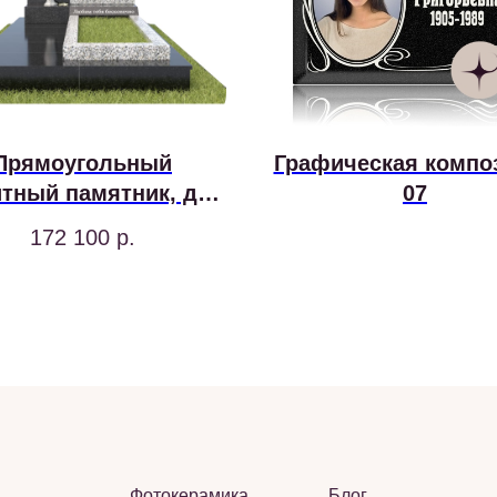
Прямоугольный
Графическая компо
итный памятник, два
07
гранита
172 100
р.
Фотокерамика
Блог