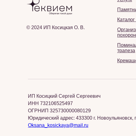
Памятн
Каталог
© 2024 ИП Косицкая О. В.
Организ
похорон
Помина
трапеза
Кремац
ИП Косицкий Сергей Сергеевич
ИНН 732106525497
ОГРНИП 325730000080129
Юридический адрес: 433300 г. Новоульяновск, п
Oksana_kosickaya@mail.ru