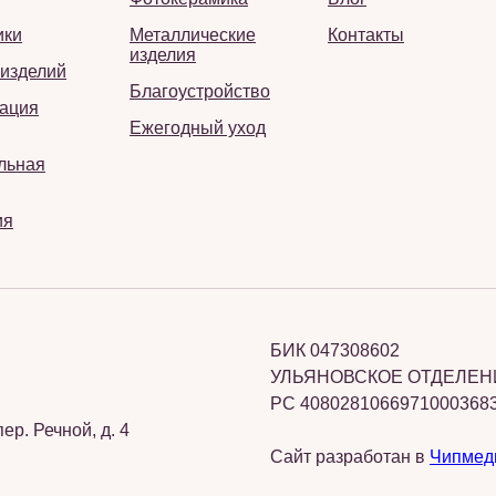
ики
Металлические
Контакты
изделия
 изделий
Благоустройство
ация
Ежегодный уход
льная
ия
БИК 047308602
УЛЬЯНОВСКОЕ ОТДЕЛЕНИ
РС 4080281066971000368
ер. Речной, д. 4
Сайт разработан в
Чипмед