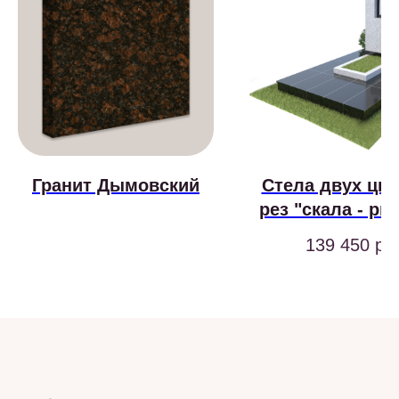
Гранит Дымовский
Стела двух цве
рез "скала - рв
край"
139 450
р.