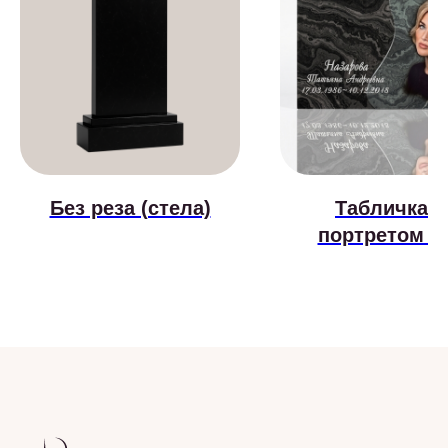
Без реза (стела)
Табличка с
портретом 0