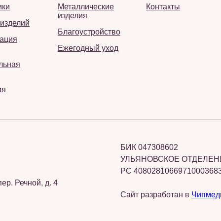
ики
Металлические
Контакты
изделия
 изделий
Благоустройство
ация
Ежегодный уход
льная
ия
БИК 047308602
УЛЬЯНОВСКОЕ ОТДЕЛЕНИ
РС 4080281066971000368
ер. Речной, д. 4
Сайт разработан в
Чипмед