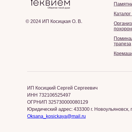
Памятн
Каталог
© 2024 ИП Косицкая О. В.
Организ
похорон
Помина
трапеза
Кремац
ИП Косицкий Сергей Сергеевич
ИНН 732106525497
ОГРНИП 325730000080129
Юридический адрес: 433300 г. Новоульяновск, п
Oksana_kosickaya@mail.ru