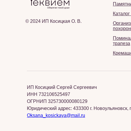
Памятн
Каталог
© 2024 ИП Косицкая О. В.
Организ
похорон
Помина
трапеза
Кремац
ИП Косицкий Сергей Сергеевич
ИНН 732106525497
ОГРНИП 325730000080129
Юридический адрес: 433300 г. Новоульяновск, п
Oksana_kosickaya@mail.ru