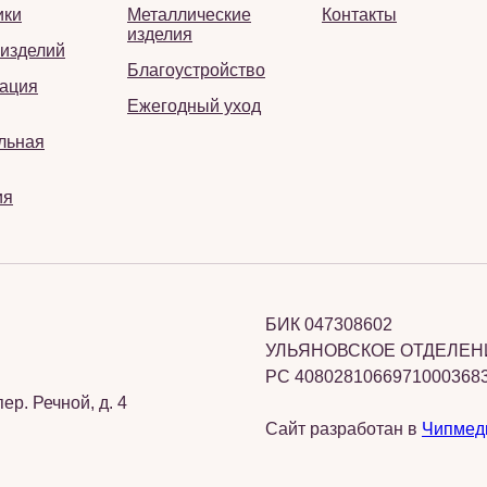
ики
Металлические
Контакты
изделия
 изделий
Благоустройство
ация
Ежегодный уход
льная
ия
БИК 047308602
УЛЬЯНОВСКОЕ ОТДЕЛЕНИ
РС 4080281066971000368
ер. Речной, д. 4
Сайт разработан в
Чипмед