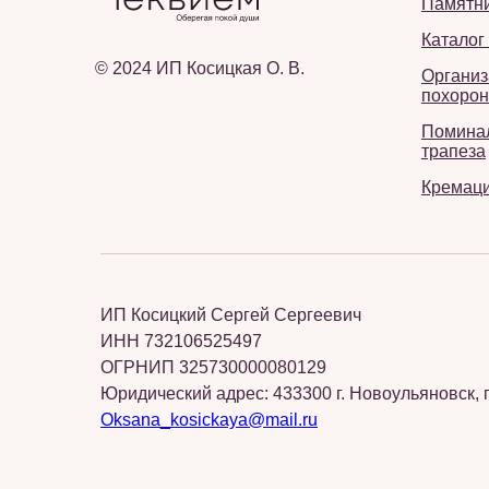
Памятн
Каталог
© 2024 ИП Косицкая О. В.
Организ
похорон
Помина
трапеза
Кремац
ИП Косицкий Сергей Сергеевич
ИНН 732106525497
ОГРНИП 325730000080129
Юридический адрес: 433300 г. Новоульяновск, п
Oksana_kosickaya@mail.ru