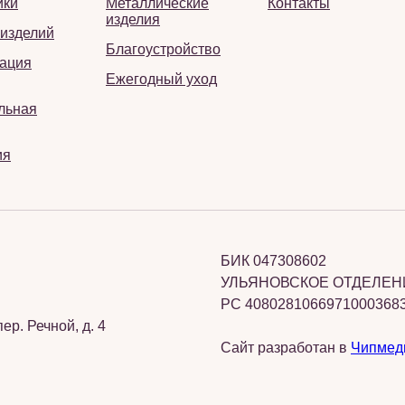
ики
Металлические
Контакты
изделия
 изделий
Благоустройство
ация
Ежегодный уход
льная
ия
БИК 047308602
УЛЬЯНОВСКОЕ ОТДЕЛЕНИ
РС 4080281066971000368
ер. Речной, д. 4
Сайт разработан в
Чипмед